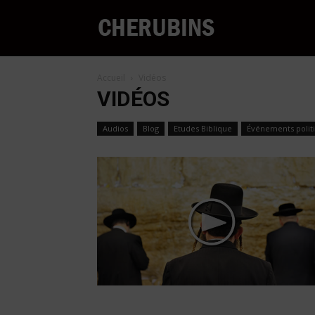
Cherubins
Accueil
Vidéos
VIDÉOS
Audios
Blog
Etudes Biblique
Événements polit