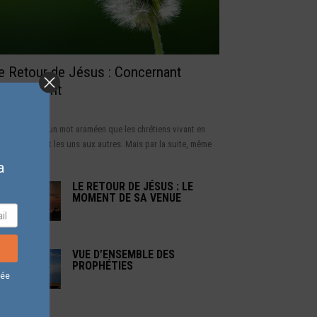
e Retour de Jésus : Concernant
’enlevement
ranatha ! Est un mot araméen que les chrétiens vivant en
raël se disaient les uns aux autres. Mais par la suite, même
ux...
a
LE RETOUR DE JÉSUS : LE
MOMENT DE SA VENUE
VUE D’ENSEMBLE DES
PROPHÉTIES
vée