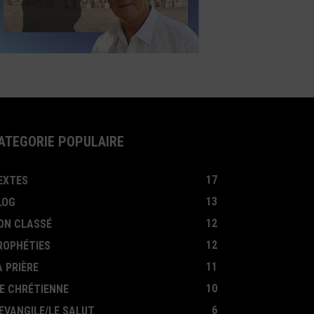
ATÉGORIE POPULAIRE
17
EXTES
13
LOG
12
ON CLASSÉ
12
ROPHÉTIES
11
A PRIÈRE
10
IE CHRÉTIENNE
6
'EVANGILE/LE SALUT