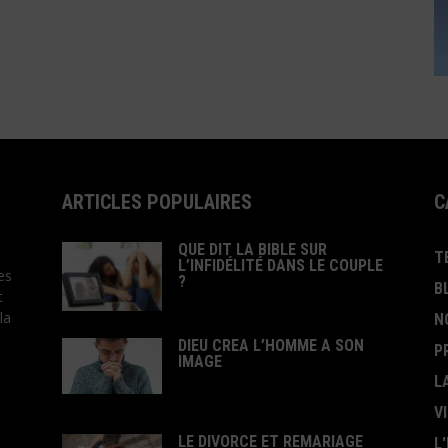
ARTICLES POPULAIRES
C
QUE DIT LA BIBLE SUR
T
L’INFIDÉLITÉ DANS LE COUPLE
es
?
B
t
la
N
DIEU CREA L’HOMME A SON
P
IMAGE
L
V
LE DIVORCE ET REMARIAGE
L