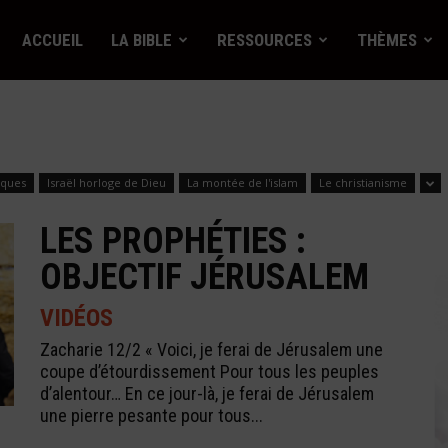
ACCUEIL
LA BIBLE
RESSOURCES
THÈMES
iques
Israël horloge de Dieu
La montée de l'islam
Le christianisme
LES PROPHÉTIES :
OBJECTIF JÉRUSALEM
VIDÉOS
Zacharie 12/2 « Voici, je ferai de Jérusalem une
coupe d’étourdissement Pour tous les peuples
d’alentour… En ce jour-là, je ferai de Jérusalem
une pierre pesante pour tous...