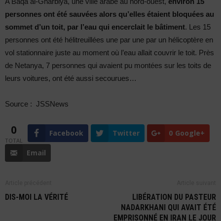
A Baqa al-Gharbiya, une ville arabe au nord-ouest,
environ 15
personnes ont été sauvées alors qu’elles étaient bloquées au
sommet d’un toit, par l’eau qui encerclait le bâtiment
. Les 15
personnes ont été hélitreuillées une par une par un hélicoptère en
vol stationnaire juste au moment où l’eau allait couvrir le toit. Près
de Netanya, 7 personnes qui avaient pu montées sur les toits de
leurs voitures, ont été aussi secourues…
Source : JSSNews
0
Facebook
Twitter
0
Google+
TOTAL
Email
Article précédent
Article suivant
DIS-MOI LA VÉRITÉ
LIBÉRATION DU PASTEUR
NADARKHANI QUI AVAIT ÉTÉ
EMPRISONNÉ EN IRAN LE JOUR