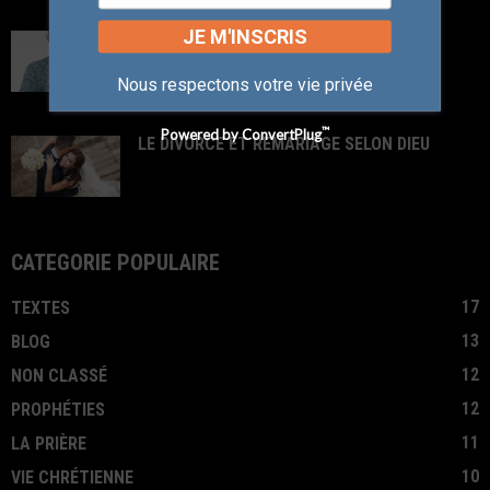
JE M'INSCRIS
DIEU CREA L’HOMME A SON IMAGE
Nous respectons votre vie privée
™
Powered by ConvertPlug
LE DIVORCE ET REMARIAGE SELON DIEU
CATÉGORIE POPULAIRE
17
TEXTES
13
BLOG
12
NON CLASSÉ
12
PROPHÉTIES
11
LA PRIÈRE
10
VIE CHRÉTIENNE