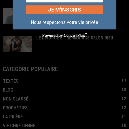
JE M'INSCRIS
DIEU CREA L’HOMME A SON IMAGE
Nous respectons votre vie privée
™
Powered by ConvertPlug
LE DIVORCE ET REMARIAGE SELON DIEU
CATÉGORIE POPULAIRE
17
TEXTES
13
BLOG
12
NON CLASSÉ
12
PROPHÉTIES
11
LA PRIÈRE
10
VIE CHRÉTIENNE